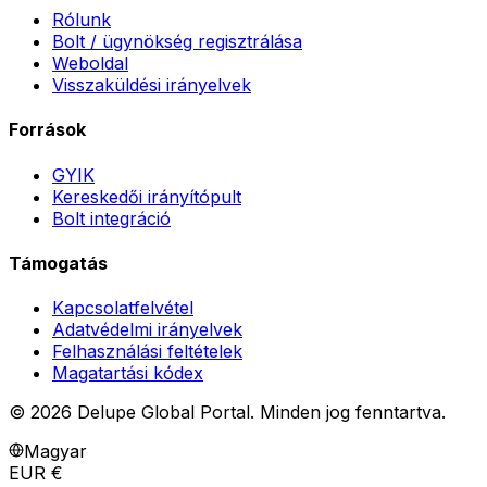
Rólunk
Bolt / ügynökség regisztrálása
Weboldal
Visszaküldési irányelvek
Források
GYIK
Kereskedői irányítópult
Bolt integráció
Támogatás
Kapcsolatfelvétel
Adatvédelmi irányelvek
Felhasználási feltételek
Magatartási kódex
©
2026
Delupe Global Portal.
Minden jog fenntartva.
Magyar
EUR €