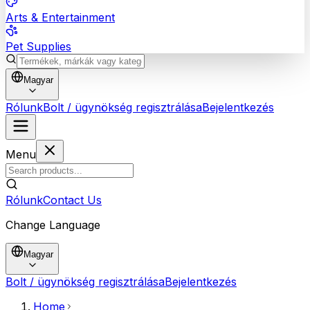
Arts & Entertainment
Pet Supplies
Magyar
Rólunk
Bolt / ügynökség regisztrálása
Bejelentkezés
Menu
Rólunk
Contact Us
Change Language
Magyar
Bolt / ügynökség regisztrálása
Bejelentkezés
Home