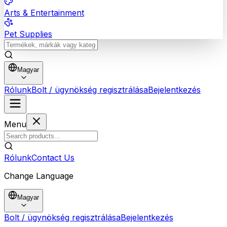
Arts & Entertainment
Pet Supplies
Magyar
Rólunk
Bolt / ügynökség regisztrálása
Bejelentkezés
Menu
Rólunk
Contact Us
Change Language
Magyar
Bolt / ügynökség regisztrálása
Bejelentkezés