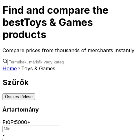
Find and compare the
best
Toys & Games
products
Compare prices from thousands of merchants instantly
Home
Toys & Games
Szűrők
Összes törlése
Ártartomány
Ft
0
Ft
5000+
-