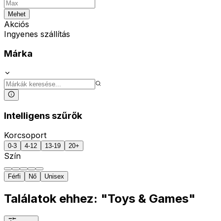
Mehet
Akciós
Ingyenes szállítás
Márka
Intelligens szűrők
Korcsoport
0-3
4-12
13-19
20+
Szín
Férfi
Nő
Unisex
Találatok ehhez: "Toys & Games"